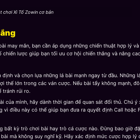
t chơi Xì Tố Zowin cơ bản
hắng
goài may mắn, bạn cần áp dụng những chiến thuật hợp lý và
ố chiến lược giúp bạn tối ưu cơ hội chiến thắng và nâng ca
 định và chọn lựa những lá bài mạnh ngay từ đầu. Những lá
lợi thế lớn trong các ván cược. Nếu bài tẩy không mạnh, đôi
tránh rủi ro.
ài của mình, hãy dành thời gian để quan sát đối thủ. Chú ý
vì điều này có thể giúp bạn đưa ra quyết định Call hoặc 
g bất kỳ trò chơi bài hay trò cá cược nào. Đừng bao giờ đặ
 bài mà không suy nghĩ kỹ. Hãy xác định mức cược hợp lý 