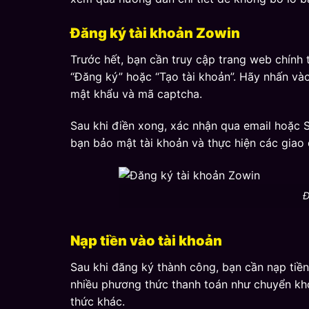
Đăng ký tài khoản Zowin
Trước hết, bạn cần truy cập trang web chính 
“Đăng ký” hoặc “Tạo tài khoản”. Hãy nhấn vào
mật khẩu và mã captcha.
Sau khi điền xong, xác nhận qua email hoặc 
bạn bảo mật tài khoản và thực hiện các giao 
Đ
Nạp tiền vào tài khoản
Sau khi đăng ký thành công, bạn cần nạp tiền
nhiều phương thức thanh toán như chuyển khoả
thức khác.