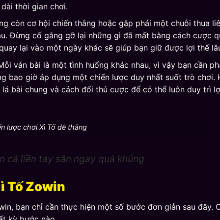
dài thời gian chơi.
g còn cơ hội chiến thắng hoặc gặp phải một chuỗi thua li
sau. Đừng cố gắng gỡ lại những gì đã mất bằng cách cược 
à quay lại vào một ngày khác sẽ giúp bạn giữ được lợi thế lâu
Mỗi ván bài là một tình huống khác nhau, vì vậy bạn cần phả
ừng bao giờ áp dụng một chiến lược duy nhất suốt trò chơi.
lá bài chung và cách đối thủ cược để có thể luôn duy trì lợ
n lược chơi Xì Tố dễ thắng
n cá liền tay săn ngay quà khủng
ì Tố Zowin
owin, bạn chỉ cần thực hiện một số bước đơn giản sau đây. 
ất kỳ bước nào.