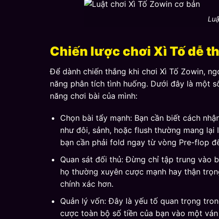
Luậ
Chiến lược chơi Xì Tố dễ t
Để dành chiến thắng khi chơi Xì Tố Zowin, n
năng phân tích tình huống. Dưới đây là một s
năng chơi bài của mình:
Chọn bài tẩy mạnh: Bạn cần biết cách nhận
như đôi, sảnh, hoặc flush thường mang lại 
bạn cần phải fold ngay từ vòng Pre-flop để 
Quan sát đối thủ: Đừng chỉ tập trung vào b
họ thường xuyên cược mạnh hay thận trọng 
chính xác hơn.
Quản lý vốn: Đây là yếu tố quan trọng tron
cược toàn bộ số tiền của bạn vào một ván