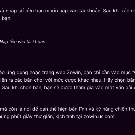
à nhập số tiền bạn muốn nạp vào tài khoản. Sau khi xác n
 bạn.
Nạp tiền vào tài khoản
 vào ứng dụng hoặc trang web Zowin, bạn chỉ cần vào mục
 hiện ra các bàn chơi với mức cược khác nhau. Hãy chọn bà
n. Sau khi chọn bàn, bạn sẽ được tham gia vào một ván bài
 mà còn là nơi để bạn thể hiện bản lĩnh và kỹ năng chiến thu
ng phút giây thư giãn, kịch tính tại zowin.us.com.