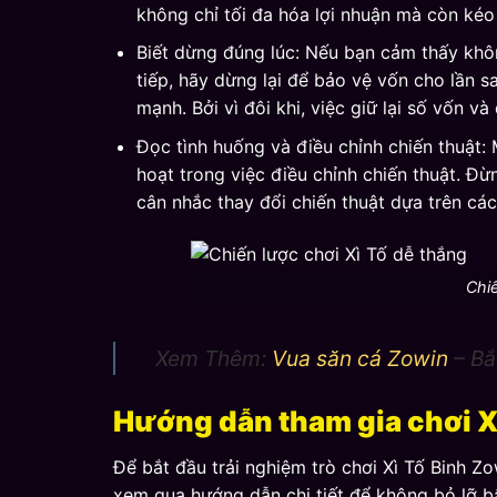
không chỉ tối đa hóa lợi nhuận mà còn kéo 
Biết dừng đúng lúc: Nếu bạn cảm thấy khôn
tiếp, hãy dừng lại để bảo vệ vốn cho lần 
mạnh. Bởi vì đôi khi, việc giữ lại số vốn v
Đọc tình huống và điều chỉnh chiến thuật: 
hoạt trong việc điều chỉnh chiến thuật. Đ
cân nhắc thay đổi chiến thuật dựa trên các 
Chiế
Xem Thêm:
Vua săn cá Zowin
– Bắ
Hướng dẫn tham gia chơi X
Để bắt đầu trải nghiệm trò chơi Xì Tố Binh Z
xem qua hướng dẫn chi tiết để không bỏ lỡ b